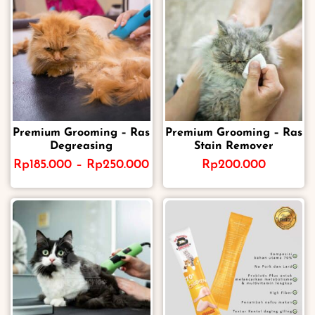
Premium Grooming – Ras
Premium Grooming – Ras
Degreasing
Stain Remover
Rp
185.000
–
Rp
250.000
Rp
200.000