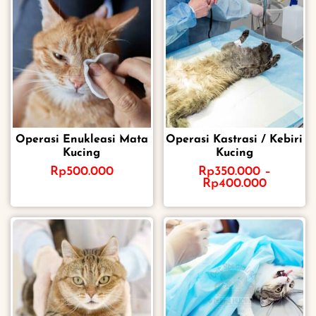
Operasi Enukleasi Mata
Operasi Kastrasi / Kebiri
Kucing
Kucing
Rp
500.000
Rp
350.000
–
Rp
400.000