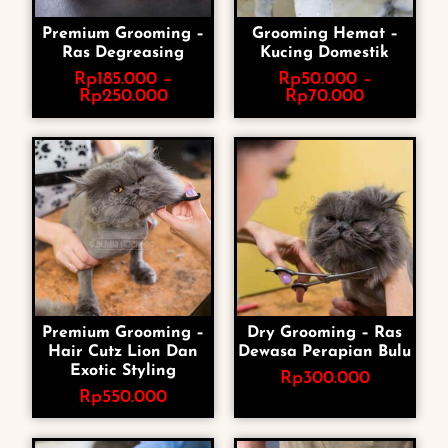
Premium Grooming –
Grooming Hemat –
Ras Degreasing
Kucing Domestik
Rp
185.000
–
Rp
50.000
–
Rp
250.000
Rp
70.000
Premium Grooming –
Dry Grooming – Ras
Hair Cutz Lion Dan
Dewasa Perapian Bulu
Exotic Styling
Rp
300.000
Rp
550.000