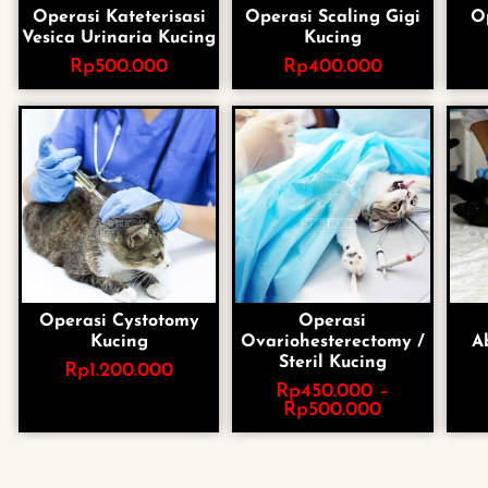
Operasi Kateterisasi
Operasi Scaling Gigi
O
Vesica Urinaria Kucing
Kucing
Rp
500.000
Rp
400.000
Operasi Cystotomy
Operasi
Kucing
Ovariohesterectomy /
A
Steril Kucing
Rp
1.200.000
Rp
450.000
–
Rp
500.000