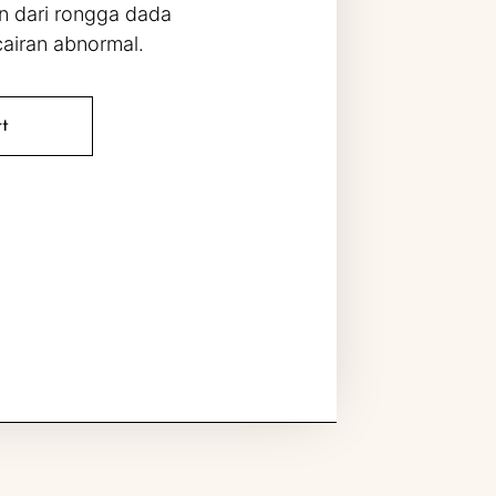
n dari rongga dada
airan abnormal.
rt