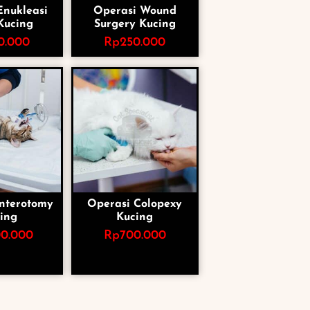
Enukleasi
Operasi Wound
Kucing
Surgery Kucing
0.000
Rp
250.000
nterotomy
Operasi Colopexy
ing
Kucing
00.000
Rp
700.000