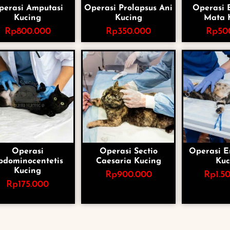
perasi Amputasi
Operasi Prolapsus Ani
Operasi 
Kucing
Kucing
Mata 
Rp
800.000
Rp
350.000
Rp
50
Operasi
Operasi Sectio
Operasi E
bdominocentetis
Caesaria Kucing
Kuc
Kucing
Rp
900.000
Rp
1.5
Rp
175.000