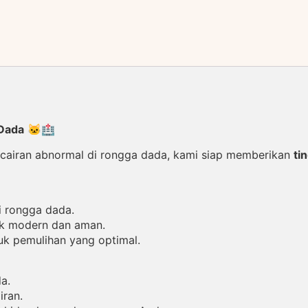
 Dada
🐱🏥
airan abnormal di rongga dada, kami siap memberikan
ti
i rongga dada.
ik modern dan aman.
uk pemulihan yang optimal.
a.
ran.