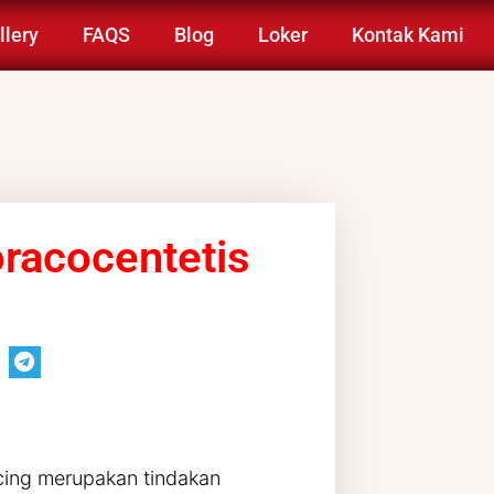
llery
FAQS
Blog
Loker
Kontak Kami
racocentetis
cing merupakan tindakan