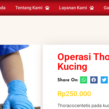
nda
Tentang Kami
Layanan Kami
Ga
Operasi Tho
Kucing
Share On:
Rp
250.000
Thoracocentetis pada ku