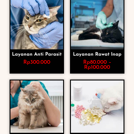
Layanan Anti Parasit
Layanan Rawat Inap
Rp
300.000
Rp
80.000
–
Rp
100.000