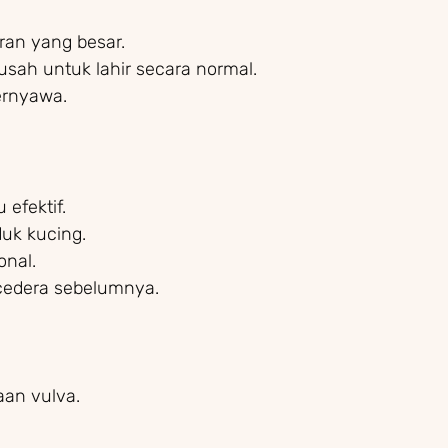
ran yang besar.
usah untuk lahir secara normal.
ernyawa.
efektif.
duk kucing.
onal.
 cedera sebelumnya.
an vulva.